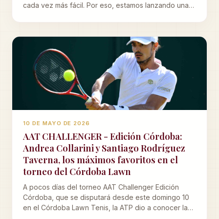
cada vez más fácil. Por eso, estamos lanzando una
nueva plataforma de reservas más ágil, que vas a
poder llevar en tu celular como una aplicación. Acá
te explicamos, sin vueltas, cómo empezar a usarla y
cómo será el paso a paso de los próximos días.
10 DE MAYO DE 2026
AAT CHALLENGER - Edición Córdoba:
Andrea Collarini y Santiago Rodríguez
Taverna, los máximos favoritos en el
torneo del Córdoba Lawn
A pocos días del torneo AAT Challenger Edición
Córdoba, que se disputará desde este domingo 10
en el Córdoba Lawn Tenis, la ATP dio a conocer la
lista de tenistas clasificados al main draw y en la